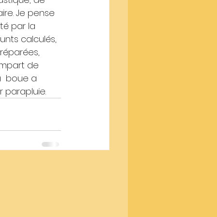
aire. Je pense 
é par la 
unts calculés, 
 réparées, 
empart de  
a  boue a 
 parapluie.