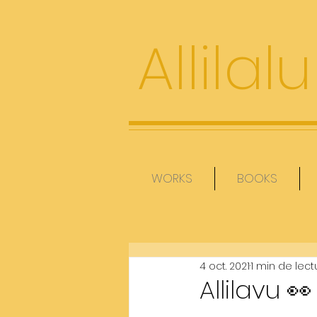
Allilalu
WORKS
BOOKS
4 oct. 2021
1 min de lect
Allilavu 👀