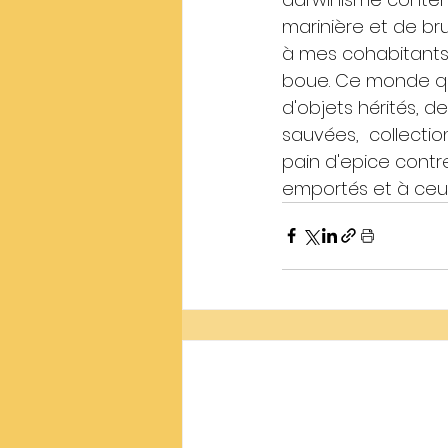
marinière et de bru
à mes cohabitants 
boue. Ce monde qu'o
d'objets hérités, d
sauvées,  collectio
pain d'epice contre
emportés et à ceux 