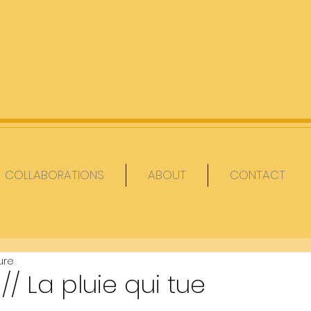
COLLABORATIONS
ABOUT
CONTACT
ure
 // La pluie qui tue