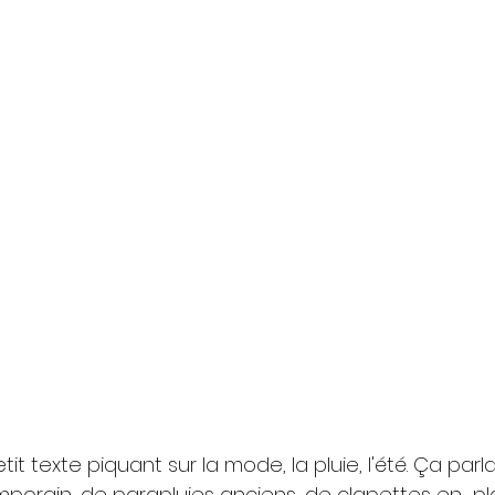
tit texte piquant sur la mode, la pluie, l'été. Ça parla
orain, de parapluies anciens, de clapettes en  pla