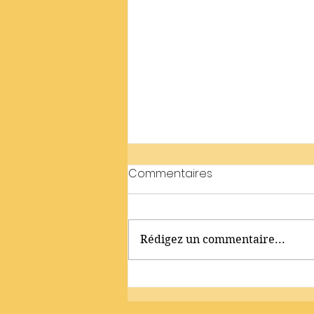
Commentaires
Rédigez un commentaire...
J’ai raté mon premier
nuage